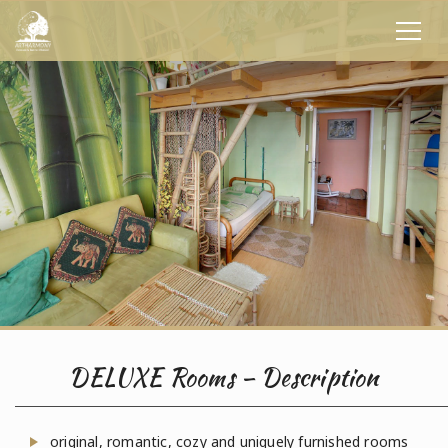
DELUXE Rooms – Description
original, romantic, cozy and uniquely furnished rooms