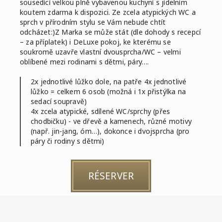
sousedící velkou plně vybavenou kuchyní s jídelním
koutem zdarma k dispozici. Ze zcela atypických WC a
sprch v přírodním stylu se Vám nebude chtít
odcházet:)Z Marka se může stát (dle dohody s recepcí
– za příplatek) i DeLuxe pokoj, ke kterému se
soukromě uzavře vlastní dvousprcha/WC – velmi
oblíbené mezi rodinami s dětmi, páry….
2x jednotlivé lůžko dole, na patře 4x jednotlivé
lůžko = celkem 6 osob (možná i 1x přistýlka na
sedací soupravě)
4x zcela atypické, sdílené WC/sprchy (přes
chodbičku) - ve dřevě a kamenech, různé motivy
(např. jin-jang, óm…), dokonce i dvojsprcha (pro
páry či rodiny s dětmi)
RÉSERVER