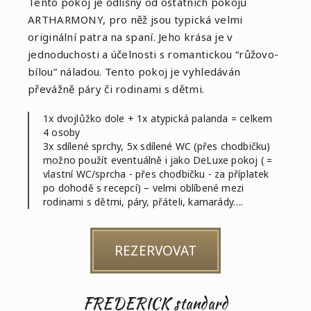
Tento pokoj je odlišný od ostatních pokojů
ARTHARMONY, pro něž jsou typická velmi
originální patra na spaní. Jeho krása je v
jednoduchosti a účelnosti s romantickou “růžovo-
bílou” náladou. Tento pokoj je vyhledáván
převážně páry či rodinami s dětmi.
1x dvojlůžko dole + 1x atypická palanda = celkem
4 osoby
3x sdílené sprchy, 5x sdílené WC (přes chodbičku)
možno použít eventuálně i jako DeLuxe pokoj ( =
vlastní WC/sprcha - přes chodbičku - za příplatek
po dohodě s recepcí) – velmi oblíbené mezi
rodinami s dětmi, páry, přáteli, kamarády….
REZERVOVAT
FREDERICK standard