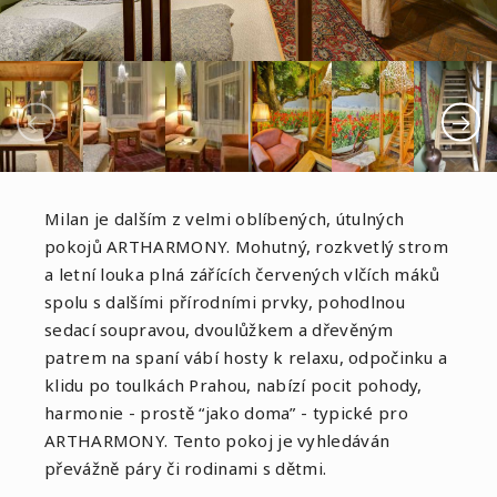
Milan je dalším z velmi oblíbených, útulných
pokojů ARTHARMONY. Mohutný, rozkvetlý strom
a letní louka plná zářících červených vlčích máků
spolu s dalšími přírodními prvky, pohodlnou
sedací soupravou, dvoulůžkem a dřevěným
patrem na spaní vábí hosty k relaxu, odpočinku a
klidu po toulkách Prahou, nabízí pocit pohody,
harmonie - prostě “jako doma” - typické pro
ARTHARMONY. Tento pokoj je vyhledáván
převážně páry či rodinami s dětmi.