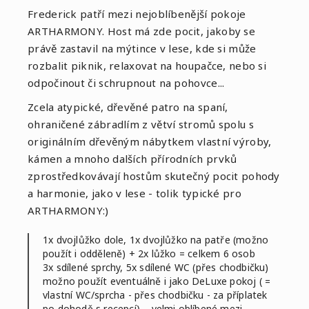
Frederick patří mezi nejoblíbenější pokoje
ARTHARMONY. Host má zde pocit, jakoby se
právě zastavil na mýtince v lese, kde si může
rozbalit piknik, relaxovat na houpačce, nebo si
odpočinout či schrupnout na pohovce...
Zcela atypické, dřevěné patro na spaní,
ohraničené zábradlím z větví stromů spolu s
originálním dřevěným nábytkem vlastní výroby,
kámen a mnoho dalších přírodních prvků
zprostředkovávají hostům skutečný pocit pohody
a harmonie, jako v lese - tolik typické pro
ARTHARMONY:)
1x dvojlůžko dole, 1x dvojlůžko na patře (možno
použít i odděleně) + 2x lůžko = celkem 6 osob
3x sdílené sprchy, 5x sdílené WC (přes chodbičku)
možno použít eventuálně i jako DeLuxe pokoj ( =
vlastní WC/sprcha - přes chodbičku - za příplatek
po dohodě s recepcí) – velmi oblíbené mezi