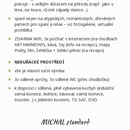
pokoje - s velkým důrazem na přírodu (např. jako v
lese, na louce, různé západy slunce…)
spaní nejen na atypických, romantických, dřevěných
patrech pro spaní a relax – viz fotogalerie, virtuální
prohlídka
ZDARMA WiFi, 3x počítač s internetem (na chodbách
ARTHARMONY), káva, čaj (info na recepci), mapy
Prahy, fén, žehlička + žehlicí prkno (na recepci)
NEKUŘÁCKÉ PROSTŘEDÍ
vše je vlastní ruční výroba
3x sdílené sprchy, 5x sdílené WC (přes chodbičku)
k dispozici i sdílená, plně vybavená kuchyň (indukční
varná konvice, lednice, kávovar, varná konvice,
touster…) s jídelním koutem, TV, SAT, DVD
MICHAL standard