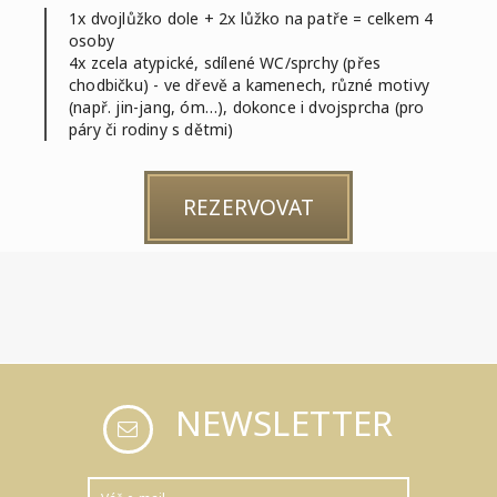
1x dvojlůžko dole + 2x lůžko na patře = celkem 4
osoby
4x zcela atypické, sdílené WC/sprchy (přes
chodbičku) - ve dřevě a kamenech, různé motivy
(např. jin-jang, óm…), dokonce i dvojsprcha (pro
páry či rodiny s dětmi)
REZERVOVAT
NEWSLETTER