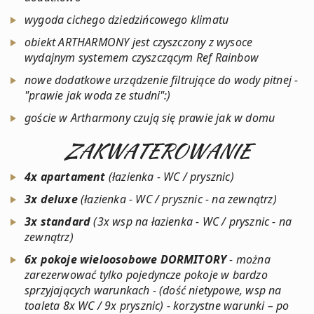
wygoda cichego dziedzińcowego klimatu
obiekt ARTHARMONY jest czyszczony z wysoce
wydajnym systemem czyszczącym Ref Rainbow
nowe dodatkowe urządzenie filtrujące do wody pitnej -
"prawie jak woda ze studni":)
goście w Artharmony czują się prawie jak w domu
ZAKWATEROWANIE
4x apartament
(łazienka - WC / prysznic)
3x deluxe
(łazienka - WC / prysznic - na zewnątrz)
3x standard
(3x wsp na łazienka - WC / prysznic - na
zewnątrz)
6x pokoje wieloosobowe DORMITORY
-
można
zarezerwować tylko pojedyncze pokoje w bardzo
sprzyjających warunkach
- (dość nietypowe, wsp na
toaleta 8x WC / 9x prysznic) -
korzystne warunki – po