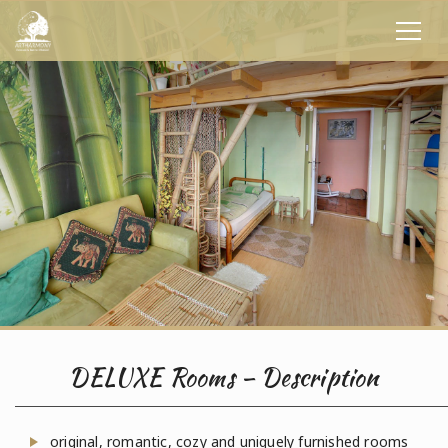
DELUXE Rooms – Description
original, romantic, cozy and uniquely furnished rooms