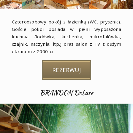
Czteroosobowy pokój z łazienką (WC, prysznic).
Goście pokoi posiada w pełni wyposażona
kuchnia (lodówka, kuchenka, mikrofalówka,
czajnik, naczynia, itp.) oraz salon z TV z dużym
ekranem z 2000-ci
REZERWUJ
BRANDON DeLuxe