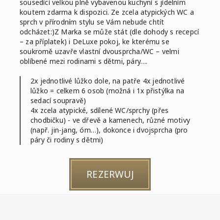
sousedící velkou plně vybavenou kuchyní s jídelním
koutem zdarma k dispozici. Ze zcela atypických WC a
sprch v přírodním stylu se Vám nebude chtít
odcházet:)Z Marka se může stát (dle dohody s recepcí
– za příplatek) i DeLuxe pokoj, ke kterému se
soukromě uzavře vlastní dvousprcha/WC – velmi
oblíbené mezi rodinami s dětmi, páry….
2x jednotlivé lůžko dole, na patře 4x jednotlivé
lůžko = celkem 6 osob (možná i 1x přistýlka na
sedací soupravě)
4x zcela atypické, sdílené WC/sprchy (přes
chodbičku) - ve dřevě a kamenech, různé motivy
(např. jin-jang, óm…), dokonce i dvojsprcha (pro
páry či rodiny s dětmi)
REZERWUJ