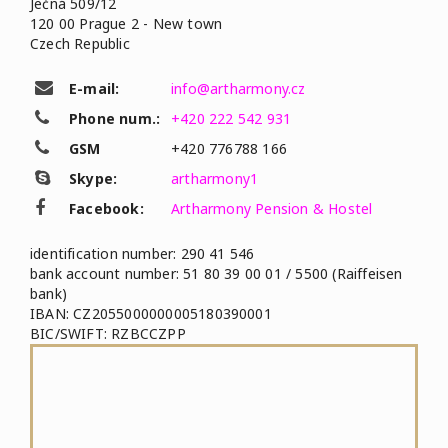
Ječná 509/12
120 00 Prague 2 - New town
Czech Republic
E-mail:
info@artharmony.cz
Phone num.:
+420 222 542 931
GSM
+420 776788 166
Skype:
artharmony1
Facebook:
Artharmony Pension & Hostel
identification number: 290 41 546
bank account number: 51 80 39 00 01 / 5500 (Raiffeisen
bank)
IBAN: CZ2055000000005180390001
BIC/SWIFT: RZBCCZPP